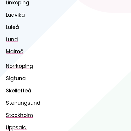
Linköping
Ludvika
Luleå
Lund
Malmö
Norrköping
Sigtuna
Skellefteå
Stenungsund
Stockholm
Uppsala