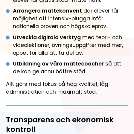
Engagera dig
Mathplanet
Gör skillnad för barn och ungas matematikkunskaper
Arrangera mattekonvent
där elever får
Organisation
Matteninja
möjlighet att intensiv-plugga inför
Så är Mattecentrum organiserat
Lekfullt spelkoncept för åk. 5-7
nationella proven och högskoleprov.
Öppenhet och transparens
Utveckla digitala verktyg
med teori- och
Så styrs verksamheten och så används våra medel
videolektioner, övningsuppgifter med mer,
öppet för alla att ta del av.
Lediga tjänster
Jobba med oss och gör skillnad för unga.
Utbildning av våra mattecoacher
så att
de kan ge ännu bättre stöd.
Allt görs med fokus på hög kvalitet, låg
administration och maximalt stöd.
Transparens och ekonomisk
kontroll