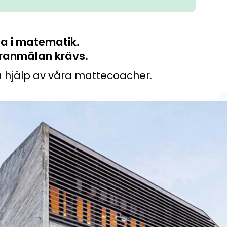
lsamlingen, Ekonomikoll och Mathplanet
ör skillnad för unga.
a i matematik.
 för åk. 5-7
öranmälan krävs.
 hjälp av våra mattecoacher.