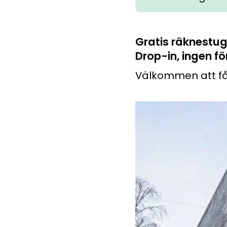
Pluggakuten, Forme
Jobba med oss och g
Matteninja
Gratis räknestug
Lekfullt spelkoncept
Drop-in, ingen f
Välkommen att få