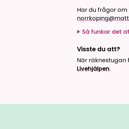
Har du frågor om
norrkoping@matt
Så funkar det a
Visste du att?
När räknestugan h
Livehjälpen
.