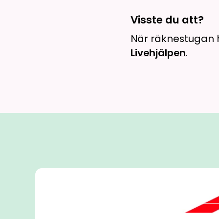
Visste du att?
När räknestugan h
Livehjälpen
.