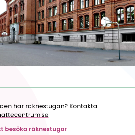
 den här räknestugan? Kontakta
mattecentrum.se
tt besöka räknestugor