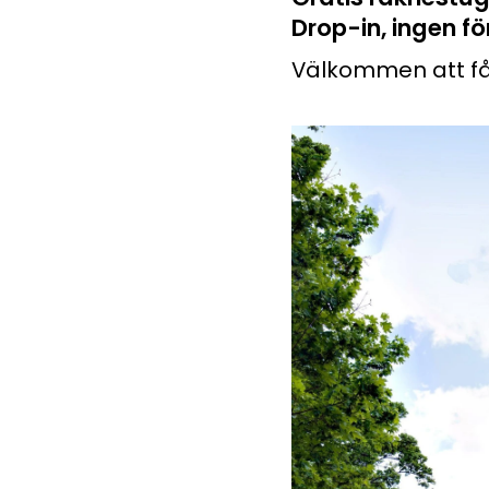
Pluggakuten, Forme
Jobba med oss och g
Drop-in, ingen f
Välkommen att få
Matteninja
Lekfullt spelkoncept