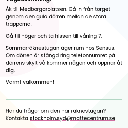
Engagera dig
Mathplanet
Åk till Medborgarplatsen. Gå in från torget
Gör skillnad för barn och ungas matematikkunskaper
Organisation
genom den gula dörren mellan de stora
Matteninja
Så är Mattecentrum organiserat
trapporna.
Lekfullt spelkoncept för åk. 5-7
Öppenhet och transparens
Gå till höger och ta hissen till våning 7.
Så styrs verksamheten och så används våra medel
Sommarräknestugan äger rum hos Sensus.
Lediga tjänster
Om dörren är stängd ring telefonnumret på
Jobba med oss och gör skillnad för unga.
dörrens skylt så kommer någon och öppnar åt
dig.
Varmt välkommen!
Har du frågor om den här räknestugan?
Kontakta
stockholm.syd@mattecentrum.se