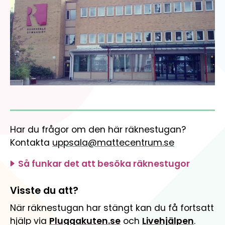
Engagera dig
Mathplanet
Gör skillnad för barn och ungas matematikkunskaper
Organisation
Matteninja
Så är Mattecentrum organiserat
Lekfullt spelkoncept för åk. 5-7
Öppenhet och transparens
Så styrs verksamheten och så används våra medel
Lediga tjänster
Jobba med oss och gör skillnad för unga.
Har du frågor om den här räknestugan?
Kontakta
uppsala@mattecentrum.se
Så funkar det att besöka räknestugor
Visste du att?
När räknestugan har stängt kan du få fortsatt
hjälp via
Pluggakuten.se
och
Livehjälpen
.