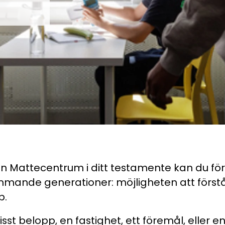
lsamlingen, Ekonomikoll och Mathplanet
ör skillnad för unga.
 för åk. 5-7
in Mattecentrum i ditt testamente kan du fö
kommande generationer: möjligheten att förs
p.
isst belopp, en fastighet, ett föremål, eller e