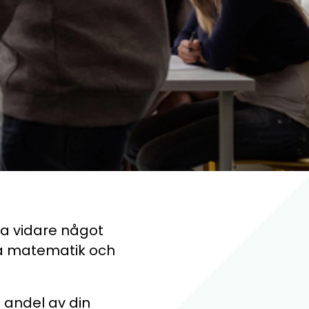
ra vidare något
tå matematik och
n andel av din