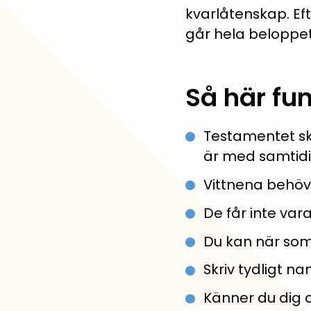
kvarlåtenskap. Eft
går hela beloppet 
Så här fu
Testamentet ska
är med samtidi
Vittnena behöve
De får inte vara
Du kan när som 
Skriv tydligt n
Känner du dig o