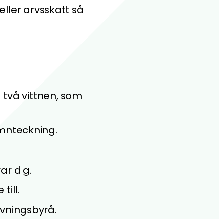
eller arvsskatt så
 två vittnen, som
amnteckning.
ar dig.
till.
avningsbyrå.