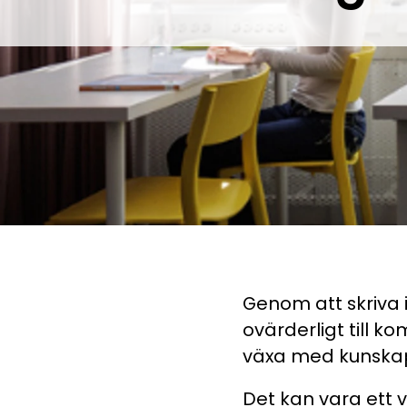
Pluggakuten, Forme
Jobba med oss och g
Matteninja
Lekfullt spelkoncept
Genom att skriva 
ovärderligt till 
växa med kunska
Det kan vara ett v