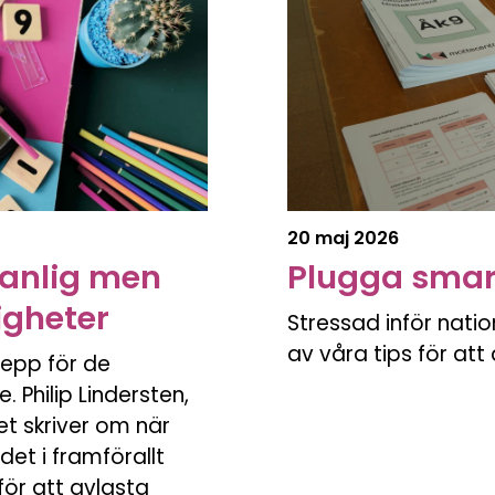
20 maj 2026
vanlig men
Plugga smart
righeter
Stressad inför nati
av våra tips för at
repp för de
 Philip Lindersten,
et skriver om när
 det i framförallt
ör att avlasta