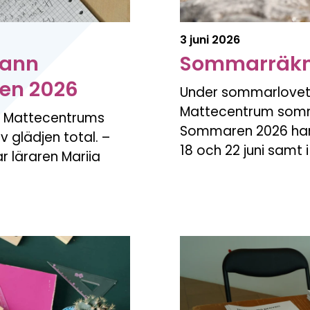
3 juni 2026
vann
Sommarräkn
ren 2026
Under sommarlovet,
Mattecentrum somm
it Mattecentrums
Sommaren 2026 har 
 glädjen total. –
18 och 22 juni samt 
ar läraren Mariia