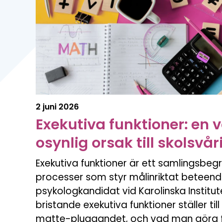
2 juni 2026
Exekutiva funktioner: en 
osynlig orsak till skolsvå
Exekutiva funktioner är ett samlingsbeg
processer som styr målinriktat beteende.
psykologkandidat vid Karolinska Institut
bristande exekutiva funktioner ställer till
matte-pluggandet, och vad man göra f