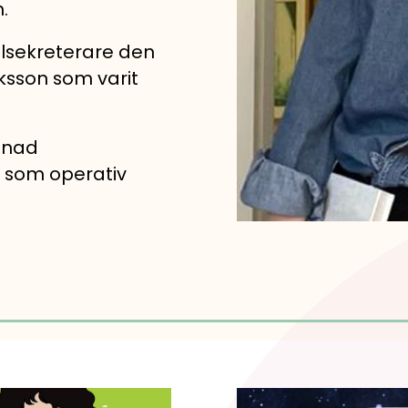
.
ralsekreterare den
iksson som varit
rdnad
en som operativ