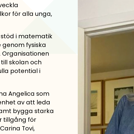
tveckla
lkor för alla unga,
 stöd i matematik
de genom fysiska
. Organisationen
till skolan och
lla potential i
mna Angelica som
enhet av att leda
 samt bygga starka
tillgång för
Carina Tovi,