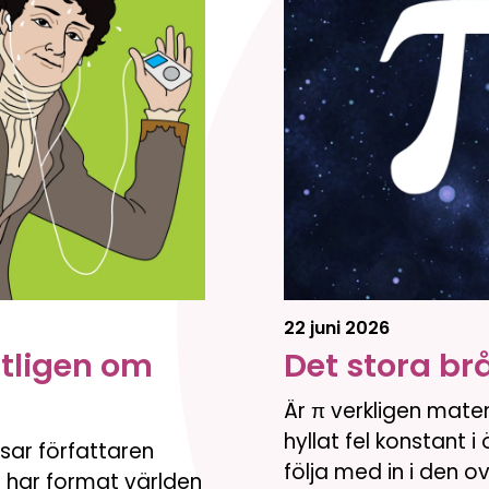
22 juni 2026
tligen om
Det stora br
Är π verkligen matem
hyllat fel konstant i
sar författaren
följa med in i den 
 har format världen