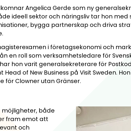
lsamlingen, Ekonomikoll och Mathplanet
ör skillnad för unga.
komnar Angelica Gerde som ny generalsekr
e ideell sektor och näringsliv tar hon med 
nisationer, bygga partnerskap och driva stra
 för åk. 5-7
e.
magisterexamen i företagsekonomi och mark
ån en roll som verksamhetsledare för Svens
har hon varit generalsekreterare för Postkod
amt Head of New Business på Visit Sweden. Hon
e för Clowner utan Gränser.
a möjligheter, både
ser fram emot att
levant och