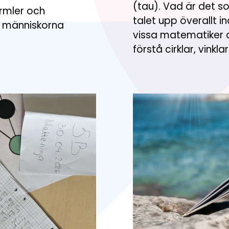
(tau). Vad är det s
formler och
talet upp överallt
m människorna
vissa matematiker at
förstå cirklar, vinkl