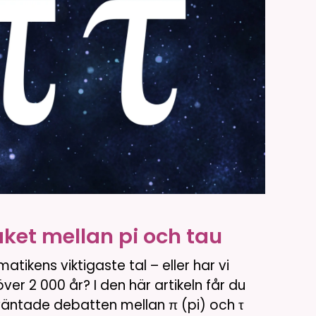
åket mellan pi och tau
atikens viktigaste tal – eller har vi
 över 2 000 år? I den här artikeln får du
oväntade debatten mellan π (pi) och τ