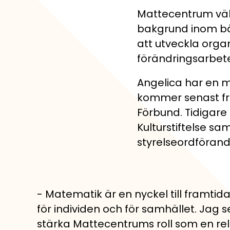
Pluggakuten, Forme
Jobba med oss och g
Mattecentrum väl
bakgrund inom båd
Matteninja
att utveckla orga
Lekfullt spelkoncept
förändringsarbet
Angelica har en 
kommer senast fr
Förbund. Tidigare 
Kulturstiftelse s
styrelseordförand
- Matematik är en nyckel till framtid
för individen och för samhället. Jag 
stärka Mattecentrums roll som en re