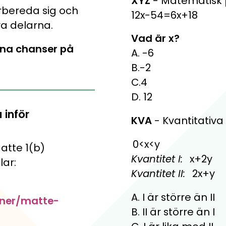
XYZ
- Matematisk
lsamlingen, Ekonomikoll och Mathplanet
ör skillnad för unga.
rbereda sig och
12x−54=6x+18
va delarna.
Vad är x?
ina chanser på
 för åk. 5-7
A. -6
B.-2
C.4
D. 12
 inför
KVA
- Kvantitativa
0<x<y
atte 1(b)
Kvantitet I:
x+2y
lar:
Kvantitet II:
2x+y
A. I är större än II
oner/matte-
B. II är större än I