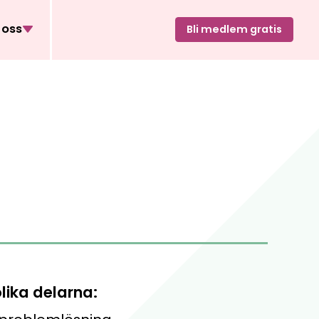
oss
Bli medlem gratis
lika delarna: