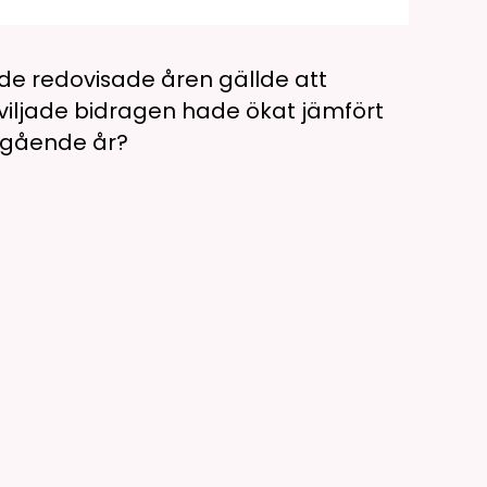
de redovisade åren gällde att
ljade bidragen hade ökat jämfört
egående år?