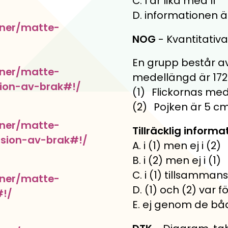
C. I är lika med II
D. informationen är
oner/matte-
NOG
- Kvantitati
En grupp består av
oner/matte-
medellängd är 172
tion-av-brak#!/
(1) Flickornas me
(2) Pojken är 5 cm
oner/matte-
Tillräcklig informa
vision-av-brak#!/
A. i (1) men ej i (2)
B. i (2) men ej i (1)
C. i (1) tillsamman
oner/matte-
D. (1) och (2) var fö
#!/
E. ej genom de b