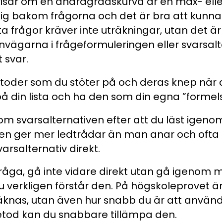
isar om en andragradskurva är en max- elle
sig bakom frågorna och det är bra att kunna
ta frågor kräver inte uträkningar, utan det ä
vägarna i frågeformuleringen eller svarsal
t svar.
etoder som du stöter på och deras knep när 
å din lista och ha den som din egna ”formel
om svarsalternativen efter att du läst igeno
ven ger mer ledtrådar än man anar och ofta 
varsalternativ direkt.
fråga, gå inte vidare direkt utan gå igenom
du verkligen förstår den. På högskoleprovet ä
knas, utan även hur snabb du är att använd
tod kan du snabbare tillämpa den.