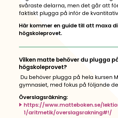
Pluggakuten, Forme
Jobba med oss och g
svåraste delarna, men det går att fö
faktiskt plugga på inför de kvantitati
Matteninja
Här kommer en guide till att maxa d
Lekfullt spelkoncept
högskoleprovet.
Vilken matte behöver du plugga på
högskoleprovet?
Du behöver plugga på hela kursen M
gymnasiet, med fokus på följande de
Överslagsräkning:
https://www.matteboken.se/lekti
1/aritmetik/overslagsrakning#!/