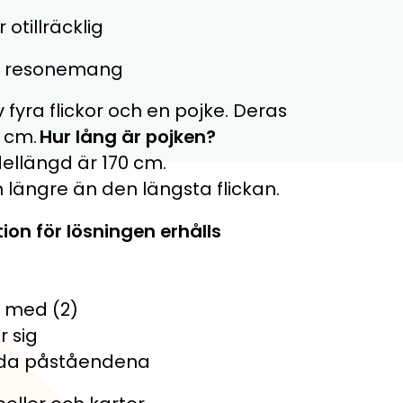
 otillräcklig
va resonemang
 fyra flickor och en pojke. Deras
 cm.
Hur lång är pojken?
dellängd är 170 cm.
 längre än den längsta flickan.
tion för lösningen erhålls
s med (2)
r sig
åda påståendena