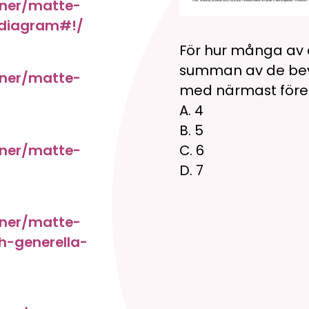
oner/matte-
a-diagram#!/
För hur många av 
summan av de bevi
oner/matte-
med närmast för
A.
4
B. 5
oner/matte-
C. 6
D. 7
oner/matte-
h-generella-