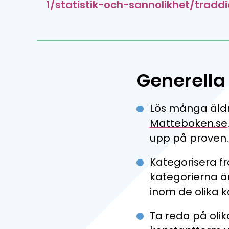
1/statistik-och-sannolikhet/trad
Generella 
Lös många äldre
Matteboken.se
upp på proven.
Kategorisera fr
kategorierna ä
inom de olika 
Ta reda på oli