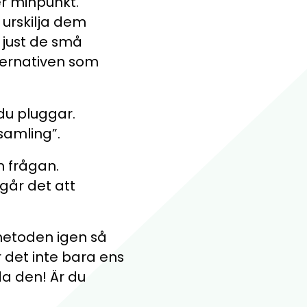
r minpunkt.
 urskilja dem
r just de små
ternativen som
du pluggar.
samling”.
m frågan.
går det att
 metoden igen så
r det inte bara ens
a den! Är du