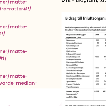
DTK
- Diagram, tab
oner/matte-
dra-rotter#!/
oner/matte-
#!/
oner/matte-
#!/
oner/matte-
elvarde-median-