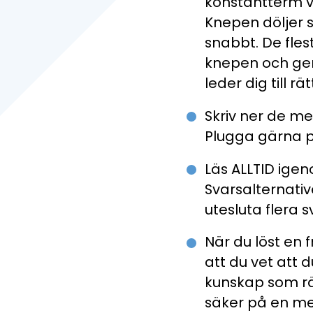
konstantterm v
Knepen döljer 
snabbt. De fles
knepen och gen
leder dig till rät
Skriv ner de m
Plugga gärna p
Läs ALLTID igen
Svarsalternati
utesluta flera s
När du löst en 
att du vet att 
kunskap som rä
säker på en me