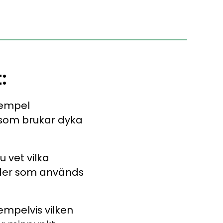
:
xempel
r som brukar dyka
 vet vilka
oder som används
empelvis vilken