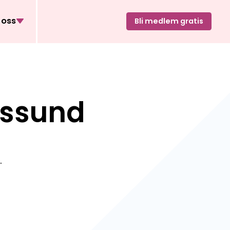
oss
Bli medlem gratis
gssund
.