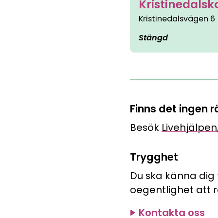
Kristinedalsk
Pluggakuten, Forme
Jobba med oss och g
Kristinedalsvägen 6
Matteninja
Stängd
Lekfullt spelkoncept
Finns det ingen
Besök
Livehjälpen
Trygghet
Du ska känna dig 
oegentlighet att
Kontakta oss