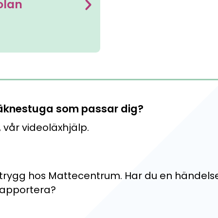
olan
lsamlingen, Ekonomikoll och Mathplanet
ör skillnad för unga.
 för åk. 5-7
 räknestuga som passar dig?
, vår videoläxhjälp.
trygg hos Mattecentrum. Har du en händelse
 rapportera?