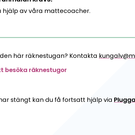
lsamlingen, Ekonomikoll och Mathplanet
ör skillnad för unga.
 hjälp av våra mattecoacher.
 för åk. 5-7
 den här räknestugan? Kontakta
kungalv@m
tt besöka räknestugor
ar stängt kan du få fortsatt hjälp via
Plugga