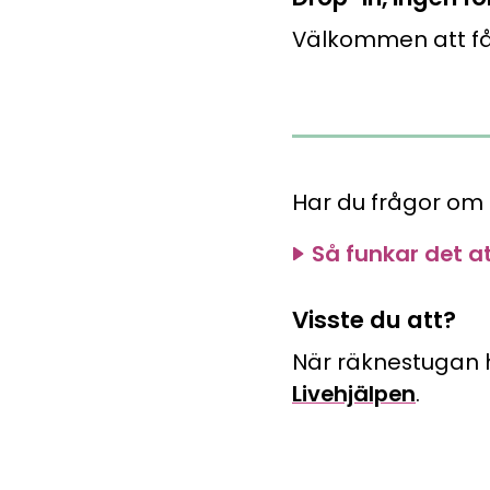
Pluggakuten, Forme
Jobba med oss och g
Välkommen att få
Matteninja
Lekfullt spelkoncept
Har du frågor om
Så funkar det a
Visste du att?
När räknestugan h
Livehjälpen
.