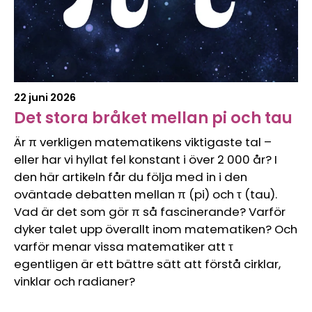
22 juni 2026
Det stora bråket mellan pi och tau
Är π verkligen matematikens viktigaste tal –
eller har vi hyllat fel konstant i över 2 000 år? I
den här artikeln får du följa med in i den
oväntade debatten mellan π (pi) och τ (tau).
Vad är det som gör π så fascinerande? Varför
dyker talet upp överallt inom matematiken? Och
varför menar vissa matematiker att τ
egentligen är ett bättre sätt att förstå cirklar,
vinklar och radianer?