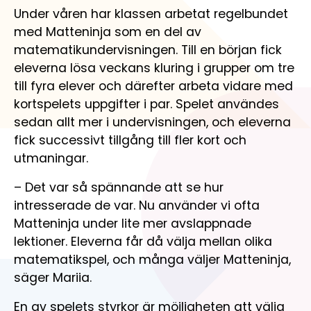
Engagera dig
Om oss
Mathplanet
Under våren har klassen arbetat regelbundet
Gör skillnad för barn och ungas matematikkunskaper
med Matteninja som en del av
Om Mattecentrum
Matteninja
matematikundervisningen. Till en början fick
Så hjälper vi barn och unga att lyckas i matematik
Lekfullt spelkoncept för åk. 5-7
eleverna lösa veckans kluring i grupper om tre
till fyra elever och därefter arbeta vidare med
Kontakta oss
kortspelets uppgifter i par. Spelet användes
Kontaktuppgifter till kansli och lokalföreningar
sedan allt mer i undervisningen, och eleverna
Organisation
fick successivt tillgång till fler kort och
Så är Mattecentrum organiserat
utmaningar.
Öppenhet och transparens
– Det var så spännande att se hur
Så styrs verksamheten och så används våra medel
intresserade de var. Nu använder vi ofta
Matteninja under lite mer avslappnade
Lediga tjänster
lektioner. Eleverna får då välja mellan olika
Jobba med oss och gör skillnad för unga.
matematikspel, och många väljer Matteninja,
säger Mariia.
En av spelets styrkor är möjligheten att välja