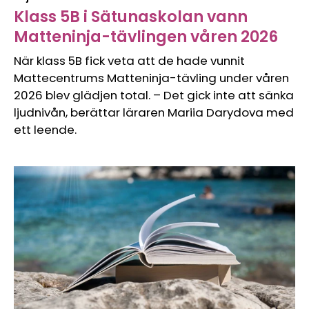
Klass 5B i Sätunaskolan vann
Matteninja-tävlingen våren 2026
När klass 5B fick veta att de hade vunnit
Mattecentrums Matteninja-tävling under våren
2026 blev glädjen total. – Det gick inte att sänka
ljudnivån, berättar läraren Mariia Darydova med
ett leende.