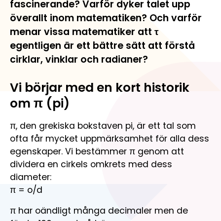
fascinerande? Varför dyker talet upp
Engagera dig
Om oss
Mathplanet
Gör skillnad för barn och ungas matematikkunskaper
överallt inom matematiken? Och varför
Om Mattecentrum
Matteninja
menar vissa matematiker att τ
Så hjälper vi barn och unga att lyckas i matematik
Lekfullt spelkoncept för åk. 5-7
egentligen är ett bättre sätt att förstå
cirklar, vinklar och radianer?
Kontakta oss
Kontaktuppgifter till kansli och lokalföreningar
Vi börjar med en kort historik
Organisation
om π (pi)
Så är Mattecentrum organiserat
π, den grekiska bokstaven pi, är ett tal som
Öppenhet och transparens
ofta får mycket uppmärksamhet för alla dess
Så styrs verksamheten och så används våra medel
egenskaper. Vi bestämmer π genom att
dividera en cirkels omkrets med dess
Lediga tjänster
diameter:
Jobba med oss och gör skillnad för unga.
π = o/d
π har oändligt många decimaler men de