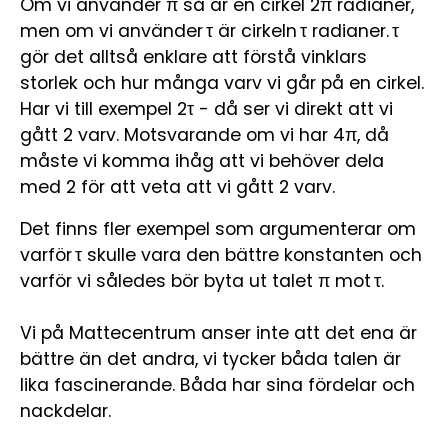
Om vi använder π så är en cirkel 2π radianer,
men om vi använder τ är cirkeln τ radianer. τ
gör det alltså enklare att förstå vinklars
storlek och hur många varv vi går på en cirkel.
Har vi till exempel 2τ - då ser vi direkt att vi
gått 2 varv. Motsvarande om vi har 4π, då
måste vi komma ihåg att vi behöver dela
med 2 för att veta att vi gått 2 varv.
Det finns fler exempel som argumenterar om
varför τ skulle vara den bättre konstanten och
varför vi således bör byta ut talet π mot τ.
Vi på Mattecentrum anser inte att det ena är
bättre än det andra, vi tycker båda talen är
lika fascinerande. Båda har sina fördelar och
nackdelar.