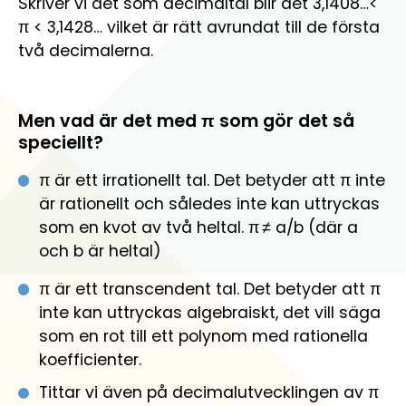
Skriver vi det som decimaltal blir det 3,1408…<
π < 3,1428… vilket är rätt avrundat till de första
två decimalerna.
Men vad är det med π som gör det så
speciellt?
π är ett irrationellt tal. Det betyder att π inte
är rationellt och således inte kan uttryckas
som en kvot av två heltal. π ≠ a/b (där a
och b är heltal)
π är ett transcendent tal. Det betyder att π
inte kan uttryckas algebraiskt, det vill säga
som en rot till ett polynom med rationella
koefficienter.
Tittar vi även på decimalutvecklingen av π