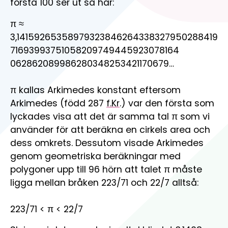
första 100 ser ut så här:
π ≈
3,14159265358979323846264338327950288419
71693993751058209749445923078164
062862089986280348253421170679…
π kallas Arkimedes konstant eftersom
Arkimedes (född 287
f.Kr
.) var den första som
lyckades visa att det är samma tal π som vi
använder för att beräkna en cirkels area och
dess omkrets. Dessutom visade Arkimedes
genom geometriska beräkningar med
polygoner upp till 96 hörn att talet π måste
ligga mellan bråken 223/71 och 22/7 alltså:
223/71 < π < 22/7